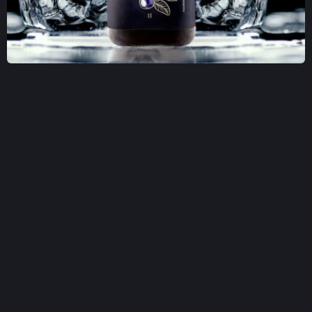
MATIČNI SOK OD BOROVNICE 1L
CENA 1440 DIN
Brinite o zdravlju i uživajte u osvežavajućem ukusu dok 
dobijate potrebne vitamine i minerale. Ne propustite priliku 
da unapredite svoje zdravlje. 
AKCIJA: 
POPUST 10% ZA NARUDŽBINU PREKO 8000 
DIN
PROBAJTE NAŠ SOK