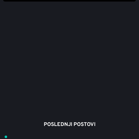
MATIČNI SOK OD BOROVNICE 0.2L
CENA PAKETA OD 2160 DIN
Zdravlje i osvežavajući ukus u praktičnom pakovanju za 
pojedinačnu upotrebu. Uživajte na putu, na poslu ili u 
pokretu. 
AKCIJA: 
POPUST 10% ZA NARUDŽBINU PREKO 8000 
DIN
PROBAJTE NAŠ SOK
POSLEDNJI POSTOVI