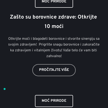
MOĆ PRIRODE
Zašto su borovnice zdrave: Otkrijte 
10 moći
Otkrijte moći i blagodeti borovnice i stvorite sinergiju sa 
svojim zdravljem!  Prigrlite snagu borovnice i zakoračite 
ka zdravijem i vitalnijem životu! Vaše telo će vam biti 
zahvalno!
PROČITAJTE VIŠE
MOĆ PRIRODE