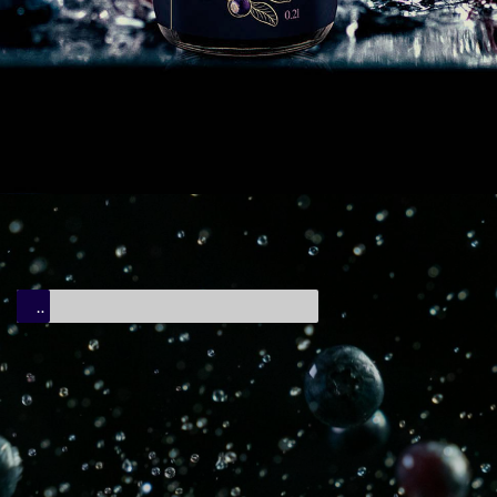
SAVRŠEN UKUS
Autentično voćno iskustvo za vaša nepca. 
Uživajte u bogatstvu prirode.
TRIPKOVIĆ BLUEBERRY
UPOZNAJTE SE
SA 
NAŠOM PRIČOM