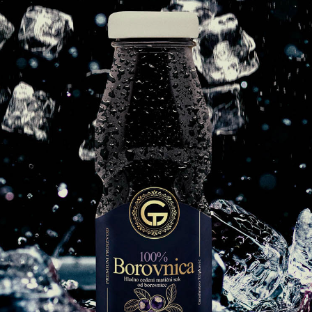
 BEZ KOMPROMISA.
MATIČNI SOK OD BOROVNICE
100% prirodni cedjeni sok od borovnica. Bez 
kompromisa.
PRIPREMA SOKA
Pažljivo napravljen od svežih borovnica, bez 
šećera i dodatnih sastojaka.