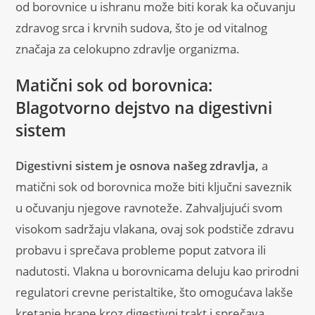
od borovnice u ishranu može biti korak ka očuvanju
zdravog srca i krvnih sudova, što je od vitalnog
značaja za celokupno zdravlje organizma.
Matični sok od borovnica:
Blagotvorno dejstvo na digestivni
sistem
Digestivni sistem je osnova našeg zdravlja,
a
matični sok od borovnica može biti ključni saveznik
u očuvanju njegove ravnoteže. Zahvaljujući svom
visokom sadržaju vlakana, ovaj sok podstiče zdravu
probavu i sprečava probleme poput zatvora ili
nadutosti. Vlakna u borovnicama deluju kao prirodni
regulatori crevne peristaltike, što omogućava lakše
kretanje hrane kroz digestivni trakt i sprečava