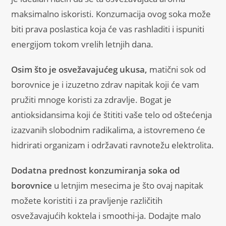
maksimalno iskoristi. Konzumacija ovog soka može
biti prava poslastica koja će vas rashladiti i ispuniti
energijom tokom vrelih letnjih dana.
Osim što je osvežavajućeg ukusa,
matični sok od
borovnice je i izuzetno zdrav napitak koji će vam
pružiti mnoge koristi za zdravlje. Bogat je
antioksidansima koji će štititi vaše telo od oštećenja
izazvanih slobodnim radikalima, a istovremeno će
hidrirati organizam i održavati ravnotežu elektrolita.
Dodatna prednost konzumiranja soka od
borovnice
u letnjim mesecima je što ovaj napitak
možete koristiti i za pravljenje različitih
osvežavajućih koktela i smoothi-ja. Dodajte malo