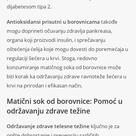
dijabetesom tipa 2.
Antioksidansi prisutni u borovnicama
takođe
mogu doprineti očuvanju zdravlja pankreasa,
organa koji proizvodi insulin, i sprečavanju
oštećenja ćelija koje mogu dovesti do poremećaja u
regulaciji šećera u krvi. Stoga, redovno
konzumiranje matičnog soka od borovnice može
biti korak ka održavanju zdrave ravnoteže šećera u
krvi na prirodan i efikasan način.
Matični sok od borovnice: Pomoć u
održavanju zdrave težine
Održavanje zdrave telesne težine
ključno je za
opšte dobrostanje i prevenciju različitih