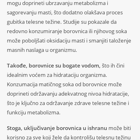
mogu doprineti ubrzavanju metabolizma i
sagorevanju masti, što dodatno olakšava proces
gubitka telesne težine. Studije su pokazale da
redovno konzumiranje borovnica ili njihovog soka
može poboljšati oksidaciju masti i smanjiti taloženje
masnih naslaga u organizmu.
Takođe, borovnice su bogate vodom,
što ih čini
idealnim voćem za hidrataciju organizma.
Konzumacija matičnog soka od borovnice može
doprineti održavanju adekvatnog nivoa hidratacije,
što je ključno za održavanje zdrave telesne težine i
funkciju metabolizma.
Stoga, uključivanje borovnica u ishranu
može biti
korisno za sve koji žele da kontrolišu telesnu težinu