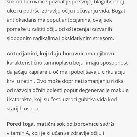
sok od borovnice poznat je po svojoj blagotvornoj
ulozi u podršci zdravlju očiju i očuvanju vida. Bogat
antioksidansima poput antocijanina, ovaj sok
pomaže u zaštiti očiju od oštećenja izazvanih
slobodnim radikalima i oksidativnim stresom.
Antocijanini, koji daju borovnicama
njihovu
karakterističnu tamnoplavu boju, imaju sposobnost
da jačaju kapilare u očima i poboljšavaju cirkulaciju
krvi u retini. Ovo može doprineti smanjenju rizika
od razvoja očnih bolesti poput degeneracije makule
i katarakte, koji su česti uzroci gubitka vida kod
starijih osoba.
Pored toga, matični sok od borovnice
sadrži
vitamin A, koji je ključan za zdravlje očiju i