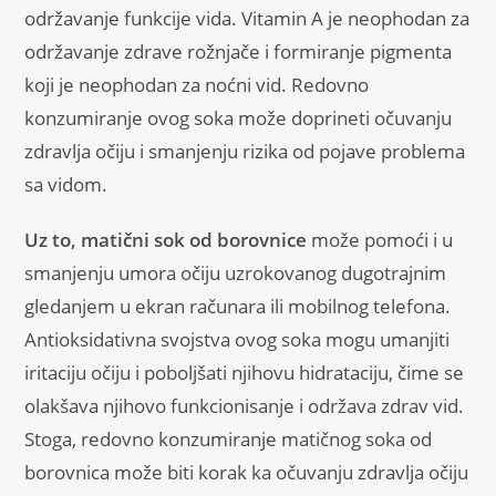
održavanje funkcije vida. Vitamin A je neophodan za
održavanje zdrave rožnjače i formiranje pigmenta
koji je neophodan za noćni vid. Redovno
konzumiranje ovog soka može doprineti očuvanju
zdravlja očiju i smanjenju rizika od pojave problema
sa vidom.
Uz to, matični sok od borovnice
može pomoći i u
smanjenju umora očiju uzrokovanog dugotrajnim
gledanjem u ekran računara ili mobilnog telefona.
Antioksidativna svojstva ovog soka mogu umanjiti
iritaciju očiju i poboljšati njihovu hidrataciju, čime se
olakšava njihovo funkcionisanje i održava zdrav vid.
Stoga, redovno konzumiranje matičnog soka od
borovnica može biti korak ka očuvanju zdravlja očiju