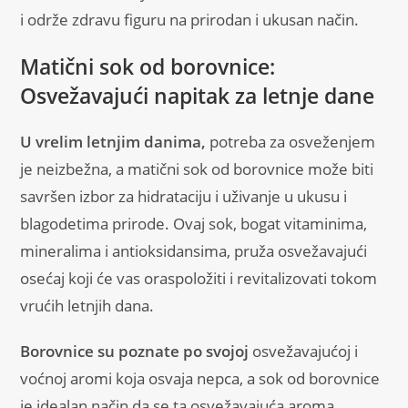
i održe zdravu figuru na prirodan i ukusan način.
Matični sok od borovnice:
Osvežavajući napitak za letnje dane
U vrelim letnjim danima,
potreba za osveženjem
je neizbežna, a matični sok od borovnice može biti
savršen izbor za hidrataciju i uživanje u ukusu i
blagodetima prirode. Ovaj sok, bogat vitaminima,
mineralima i antioksidansima, pruža osvežavajući
osećaj koji će vas oraspoložiti i revitalizovati tokom
vrućih letnjih dana.
Borovnice su poznate po svojoj
osvežavajućoj i
voćnoj aromi koja osvaja nepca, a sok od borovnice
je idealan način da se ta osvežavajuća aroma