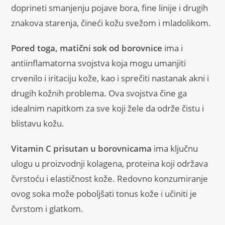
doprineti smanjenju pojave bora, fine linije i drugih
znakova starenja, čineći kožu svežom i mladolikom.
Pored toga, matični sok od borovnice
ima i
antiinflamatorna svojstva koja mogu umanjiti
crvenilo i iritaciju kože, kao i sprečiti nastanak akni i
drugih kožnih problema. Ova svojstva čine ga
idealnim napitkom za sve koji žele da održe čistu i
blistavu kožu.
Vitamin C prisutan u borovnicama
ima ključnu
ulogu u proizvodnji kolagena, proteina koji održava
čvrstoću i elastičnost kože. Redovno konzumiranje
ovog soka može poboljšati tonus kože i učiniti je
čvrstom i glatkom.