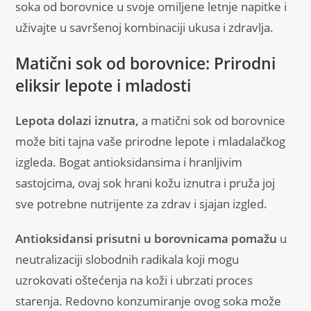
soka od borovnice u svoje omiljene letnje napitke i
uživajte u savršenoj kombinaciji ukusa i zdravlja.
Matični sok od borovnice: Prirodni
eliksir lepote i mladosti
Lepota dolazi iznutra,
a matični sok od borovnice
može biti tajna vaše prirodne lepote i mladalačkog
izgleda. Bogat antioksidansima i hranljivim
sastojcima, ovaj sok hrani kožu iznutra i pruža joj
sve potrebne nutrijente za zdrav i sjajan izgled.
Antioksidansi prisutni u borovnicama pomažu
u
neutralizaciji slobodnih radikala koji mogu
uzrokovati oštećenja na koži i ubrzati proces
starenja. Redovno konzumiranje ovog soka može