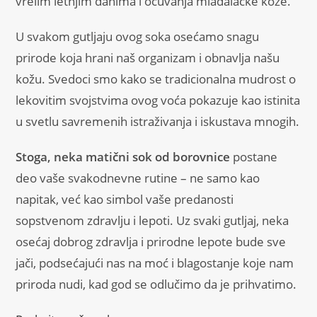
vrelim letnjim danima i očuvanja mladalačke kože.
U svakom gutljaju ovog soka osećamo snagu
prirode koja hrani naš organizam i obnavlja našu
kožu. Svedoci smo kako se tradicionalna mudrost o
lekovitim svojstvima ovog voća pokazuje kao istinita
u svetlu savremenih istraživanja i iskustava mnogih.
Stoga, neka matični sok od borovnice
postane
deo vaše svakodnevne rutine – ne samo kao
napitak, već kao simbol vaše predanosti
sopstvenom zdravlju i lepoti. Uz svaki gutljaj, neka
osećaj dobrog zdravlja i prirodne lepote bude sve
jači, podsećajući nas na moć i blagostanje koje nam
priroda nudi, kad god se odlučimo da je prihvatimo.