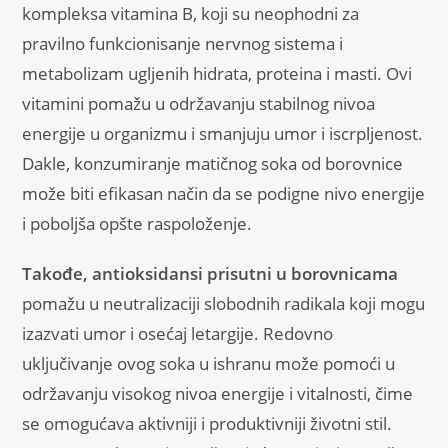
kompleksa vitamina B, koji su neophodni za
pravilno funkcionisanje nervnog sistema i
metabolizam ugljenih hidrata, proteina i masti. Ovi
vitamini pomažu u održavanju stabilnog nivoa
energije u organizmu i smanjuju umor i iscrpljenost.
Dakle, konzumiranje matičnog soka od borovnice
može biti efikasan način da se podigne nivo energije
i poboljša opšte raspoloženje.
Takođe, antioksidansi prisutni u borovnicama
pomažu u neutralizaciji slobodnih radikala koji mogu
izazvati umor i osećaj letargije. Redovno
uključivanje ovog soka u ishranu može pomoći u
održavanju visokog nivoa energije i vitalnosti, čime
se omogućava aktivniji i produktivniji životni stil.