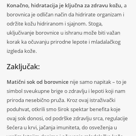
Konačno, hidratacija je ključna za zdravu kožu,
a
borovnica je odličan način da hidrirate organizam i
održite kožu hidriranom i sjajnom. Stoga,
uključivanje borovnice u ishranu može biti važan
korak ka očuvanju prirodne lepote i mladalačkog
izgleda kože.
Zaključak:
Matični sok od borovnice
nije samo napitak – to je
simbol sveukupne brige o zdravlju i lepoti koji nam
priroda nesebično pruža. Kroz ovaj istraživački
poduhvat, otkrili smo širok spektar benefita koje
ovaj sok donosi, od podrške zdravlju srca, regulacije
šećera u krvi, jačanja imuniteta, do osveženja u