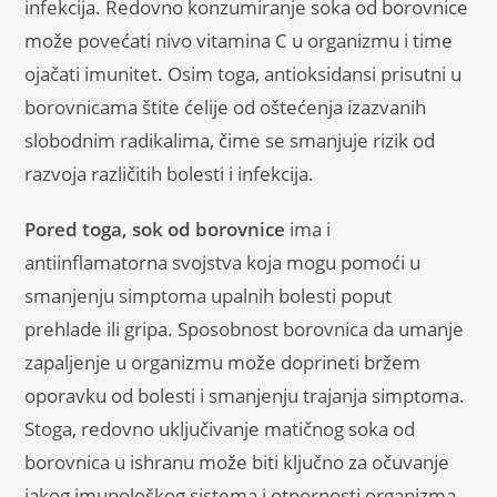
infekcija. Redovno konzumiranje soka od borovnice
može povećati nivo vitamina C u organizmu i time
ojačati imunitet. Osim toga, antioksidansi prisutni u
borovnicama štite ćelije od oštećenja izazvanih
slobodnim radikalima, čime se smanjuje rizik od
razvoja različitih bolesti i infekcija.
Pored toga, sok od borovnice
ima i
antiinflamatorna svojstva koja mogu pomoći u
smanjenju simptoma upalnih bolesti poput
prehlade ili gripa. Sposobnost borovnica da umanje
zapaljenje u organizmu može doprineti bržem
oporavku od bolesti i smanjenju trajanja simptoma.
Stoga, redovno uključivanje matičnog soka od
borovnica u ishranu može biti ključno za očuvanje
jakog imunološkog sistema i otpornosti organizma