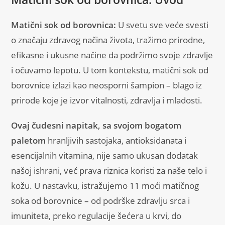
c
k
er
at
er
ar
e
e
e
s
e
Matični sok od borovnica:
U svetu sve veće svesti
b
dI
st
A
o značaju zdravog načina života, tražimo prirodne,
o
n
p
efikasne i ukusne načine da podržimo svoje zdravlje
o
p
i očuvamo lepotu. U tom kontekstu, matični sok od
k
borovnice izlazi kao neosporni šampion – blago iz
prirode koje je izvor vitalnosti, zdravlja i mladosti.
Ovaj čudesni napitak, sa svojom bogatom
paletom
hranljivih sastojaka, antioksidanata i
esencijalnih vitamina, nije samo ukusan dodatak
našoj ishrani, već prava riznica koristi za naše telo i
kožu. U nastavku, istražujemo 11 moći matičnog
soka od borovnice – od podrške zdravlju srca i
imuniteta, preko regulacije šećera u krvi, do