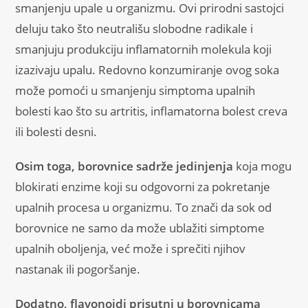
smanjenju upale u organizmu. Ovi prirodni sastojci
deluju tako što neutrališu slobodne radikale i
smanjuju produkciju inflamatornih molekula koji
izazivaju upalu. Redovno konzumiranje ovog soka
može pomoći u smanjenju simptoma upalnih
bolesti kao što su artritis, inflamatorna bolest creva
ili bolesti desni.
Osim toga, borovnice sadrže jedinjenja
koja mogu
blokirati enzime koji su odgovorni za pokretanje
upalnih procesa u organizmu. To znači da sok od
borovnice ne samo da može ublažiti simptome
upalnih oboljenja, već može i sprečiti njihov
nastanak ili pogoršanje.
Dodatno, flavonoidi prisutni u borovnicama