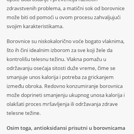
zdravstvenih problema, a matični sok od borovnice
može biti od pomoći u ovom procesu zahvaljujući
svojim karakteristikama.
Borovnice su niskokalorično voće bogato vlaknima,
što ih čini idealnim izborom za sve koji žele da
kontrolišu telesnu težinu. Vlakna pomažu u
održavanju osećaja sitosti duže vreme, čime se
smanjuje unos kalorija i potreba za grickanjem
između obroka. Redovno konzumiranje borovnica
može doprineti smanjenju ukupnog unosa kalorija i
olakšati proces mršavljenja ili održavanja zdrave
telesne težine.
Osim toga, antioksidansi prisutni u borovnicama