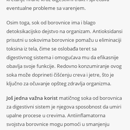
eventualne probleme sa varenjem.
Osim toga, sok od borovnice ima i blago
detoksikacijsko dejstvo na organizam. Antioksidansi
prisutni u sokovima borovnice pomažu u eliminaciji
toksina iz tela, čime se oslobađa teret sa
digestivnog sistema i omogućava mu da efikasnije
obavlja svoje funkcije. Redovno konzumiranje ovog
soka može doprineti čišćenju creva i jetre, što je
ključno za očuvanje opšteg zdravlja organizma.
Još jedna važna korist
matičnog soka od borovnica
za digestivni sistem je njegova sposobnost da umiri
upalne procese u crevima. Antiinflamatorna
svojstva borovnice mogu pomoći u smanjenju