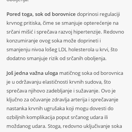
Pored toga, sok od borovnice
doprinosi regulaciji
krvnog pritiska, čime se smanjuje opterećenje na
srčani mišić i sprečava razvoj hipertenzije. Redovno
konzumiranje ovog soka može doprineti i
smanjenju nivoa lošeg LDL holesterola u krvi, što
dodatno smanjuje rizik od srčanih oboljenja.
Još jedna važna uloga
matičnog soka od borovnica
je u održavanju elastičnosti krvnih sudova, što
sprečava njihovo zadebljanje i sužavanje. Ovo je
ključno za očuvanje zdravlja arterija i sprečavanje
nastanka krvnih ugrušaka koji mogu dovesti do
ozbiljnih komplikacija poput srčanog udara ili
moždanog udara. Stoga, redovno uključivanje soka