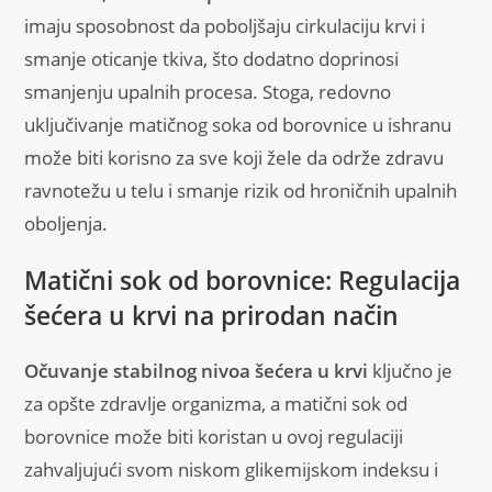
imaju sposobnost da poboljšaju cirkulaciju krvi i
smanje oticanje tkiva, što dodatno doprinosi
smanjenju upalnih procesa. Stoga, redovno
uključivanje matičnog soka od borovnice u ishranu
može biti korisno za sve koji žele da održe zdravu
ravnotežu u telu i smanje rizik od hroničnih upalnih
oboljenja.
Matični sok od borovnice: Regulacija
šećera u krvi na prirodan način
Očuvanje stabilnog nivoa šećera u krvi
ključno je
za opšte zdravlje organizma, a matični sok od
borovnice može biti koristan u ovoj regulaciji
zahvaljujući svom niskom glikemijskom indeksu i