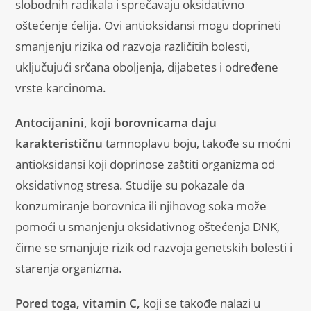
slobodnih radikala i sprečavaju oksidativno
oštećenje ćelija. Ovi antioksidansi mogu doprineti
smanjenju rizika od razvoja različitih bolesti,
uključujući srčana oboljenja, dijabetes i određene
vrste karcinoma.
Antocijanini, koji borovnicama daju
karakterističnu
tamnoplavu boju, takođe su moćni
antioksidansi koji doprinose zaštiti organizma od
oksidativnog stresa. Studije su pokazale da
konzumiranje borovnica ili njihovog soka može
pomoći u smanjenju oksidativnog oštećenja DNK,
čime se smanjuje rizik od razvoja genetskih bolesti i
starenja organizma.
Pored toga, vitamin C,
koji se takođe nalazi u