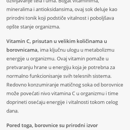
oživljavanje tela i uma. Bogat vitaminima,
mineralima i antioksidansima, ovaj sok deluje kao
prirodni tonik koji podstiče vitalnost i poboljšava
opšte stanje organizma.
Vitamin C, prisutan u velikim količinama u
borovnicama,
ima ključnu ulogu u metabolizmu
energije u organizmu. Ovaj vitamin pomaže u
pretvaranju hrane u energiju koja je potrebna za
normalno funkcionisanje svih telesnih sistema.
Redovno konzumiranje matičnog soka od borovnice
može povećati nivo vitamina C u organizmu i time
doprineti osećaju energije i vitalnosti tokom celog
dana.
Pored toga, borovnice su prirodni izvor