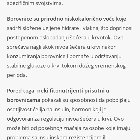
specifičnim svojstvima.
Borovnice su prirodno niskokalorično voće
koje
sadrži složene ugljene hidrate i vlakna, što doprinosi
postepenom oslobađanju šećera u krvotok. Ovo
sprečava nagli skok nivoa šećera u krvi nakon
konzumiranja borovnice i pomaže u održavanju
stabilne glukoze u krvi tokom dužeg vremenskog
perioda.
Pored toga, neki fitonutrijenti prisutni u
borovnicama
pokazali su sposobnost da poboljšaju
osetljivost ćelija na insulin, hormon koji je
odgovoran za regulaciju nivoa šećera u krvi. Ovo
može biti od posebnog značaja za osobe koje imaju
problema sa insulinskom rezistencijom ili