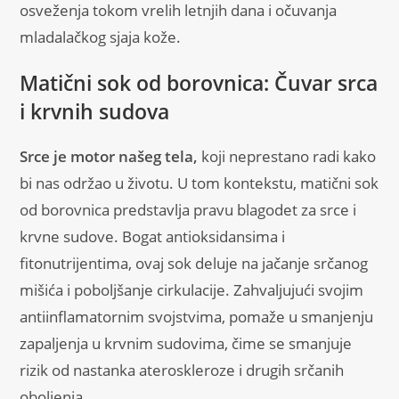
osveženja tokom vrelih letnjih dana i očuvanja
mladalačkog sjaja kože.
Matični sok od borovnica: Čuvar srca
i krvnih sudova
Srce je motor našeg tela,
koji neprestano radi kako
bi nas održao u životu. U tom kontekstu, matični sok
od borovnica predstavlja pravu blagodet za srce i
krvne sudove. Bogat antioksidansima i
fitonutrijentima, ovaj sok deluje na jačanje srčanog
mišića i poboljšanje cirkulacije. Zahvaljujući svojim
antiinflamatornim svojstvima, pomaže u smanjenju
zapaljenja u krvnim sudovima, čime se smanjuje
rizik od nastanka ateroskleroze i drugih srčanih
oboljenja.