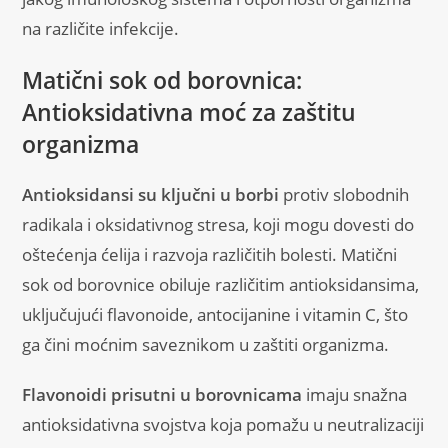
na različite infekcije.
Matični sok od borovnica:
Antioksidativna moć za zaštitu
organizma
Antioksidansi su ključni u borbi
protiv slobodnih
radikala i oksidativnog stresa, koji mogu dovesti do
oštećenja ćelija i razvoja različitih bolesti. Matični
sok od borovnice obiluje različitim antioksidansima,
uključujući flavonoide, antocijanine i vitamin C, što
ga čini moćnim saveznikom u zaštiti organizma.
Flavonoidi prisutni u borovnicama
imaju snažna
antioksidativna svojstva koja pomažu u neutralizaciji