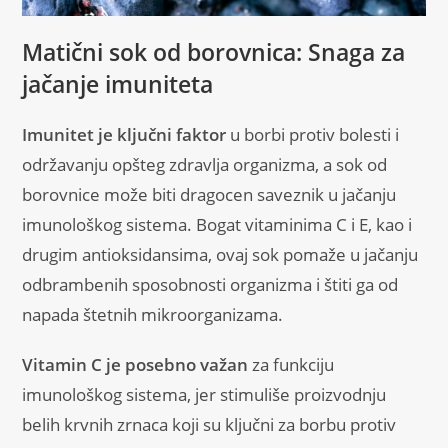
Matični sok od borovnica: Snaga za
jačanje imuniteta
Imunitet je ključni faktor
u borbi protiv bolesti i
održavanju opšteg zdravlja organizma, a sok od
borovnice može biti dragocen saveznik u jačanju
imunološkog sistema. Bogat vitaminima C i E, kao i
drugim antioksidansima, ovaj sok pomaže u jačanju
odbrambenih sposobnosti organizma i štiti ga od
napada štetnih mikroorganizama.
Vitamin C je posebno važan
za funkciju
imunološkog sistema, jer stimuliše proizvodnju
belih krvnih zrnaca koji su ključni za borbu protiv